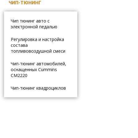
ЧИП-ТЮНИНГ
автосигнализации
Установка магнитол
Чип тюнинг авто с
электронной педалью
Ремонт генераторов и
стартеров
Регулировка и настройка
состава
топливовоздушной смеси
Чип-тюнинг автомобилей,
оснащенных Cummins
CM2220
Чип-тюнинг квадроциклов
РЕМОНТ ВЫХЛОПНОЙ
СИСТЕМЫ
РЕМОНТ КАТАЛИЗАТОРА