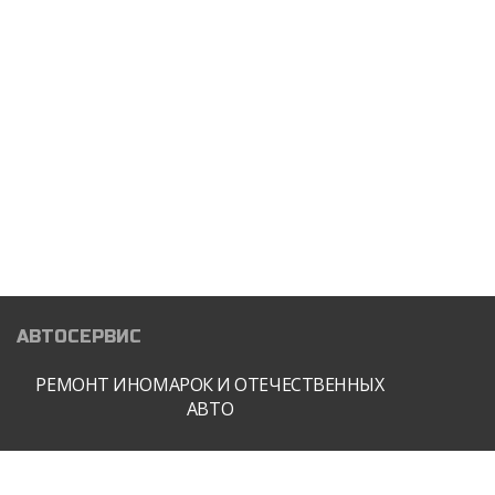
РЕМОНТ КПП
АВТОМОБИЛЯ
ТЕХНИЧЕСКОЕ
ОБСЛУЖИВАНИЕ
ПОЛИРОВКА ФАР
ПОРОШКОВАЯ ПОКРАСКА
ДИСКОВ И ДЕТАЛЕЙ
АВТОСЕРВИС
РЕМОНТ ИНОМАРОК И ОТЕЧЕСТВЕННЫХ
АВТО