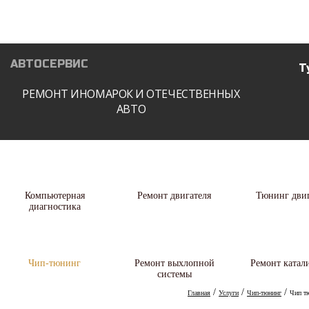
О нас
Услуги
Запчасти
А
АВТОСЕРВИС
Т
РЕМОНТ ИНОМАРОК И ОТЕЧЕСТВЕННЫХ
АВТО
Компьютерная
Ремонт двигателя
Тюнинг двиг
диагностика
Чип-тюнинг
Ремонт выхлопной
Ремонт катал
системы
/
/
/
Главная
Услуги
Чип-тюнинг
Чип т
КОМПЬЮТЕРНАЯ