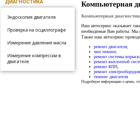
ДИАГНОСТИКА
Компьютерная д
Компьютерная диагностик
Эндоскопия двигателя
Наш автосервис оказывает так
Проверка на осциллографе
необходимые Вам работы. Мы н
Также наш автосервис провод
Измерение давления масла
ремонт двигателя
,
чип тюнинг
,
Измерение компрессии в
ремонт системы впрыск
двигателе
ремонт выхлопной сист
ремонт КПП
,
ремонт электрооборудо
тюнинг двигателя
Подробную информацию о ценах, сто
РЕМОНТ ДВИГАТЕЛЯ
Ремонт ГБЦ
ТЮНИНГ ДВИГАТЕЛЯ
Установка турбины на ВАЗ
РЕМОНТ
КАРБЮРАТОРА
Установка карбюратора