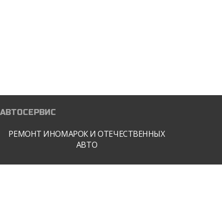
ТЕХНИЧЕСКОЕ
Чип-тюнинг квадроциклов
ОБСЛУЖИВАНИЕ
ПОЛИРОВКА ФАР
ПОРОШКОВАЯ ПОКРАСКА
ДИСКОВ И ДЕТАЛЕЙ
АВТОСЕРВИС
РЕМОНТ ИНОМАРОК И ОТЕЧЕСТВЕННЫХ
АВТО