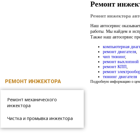
ДИАГНОСТИКА
Ремонт инжек
Эндоскопия двигателя
Ремонт инжектора авт
РЕМОНТ ДВИГАТЕЛЯ
Наш автосервис оказывает
Проверка на осциллографе
работы. Мы найдем и исп
Ремонт ГБЦ
Также наш автосервис пр
Измерение давления масла
ТЮНИНГ ДВИГАТЕЛЯ
компьютерная диаг
Измерение компрессии в
ремонт двигателя
,
Установка турбины на ВАЗ
чип тюнинг
,
двигателе
РЕМОНТ КАРБЮРАТОРА
ремонт выхлопной
ремонт КПП
,
ремонт электрообо
Установка карбюратора
тюнинг двигателя
РЕМОНТ ИНЖЕКТОРА
Солекс на Ауди и Фольксваген
Подробную информацию о ценах
Карбюратор К 151 на
Ремонт механического
автомобили УАЗ и ГАЗ
инжектора
Чистка и промывка инжектора
РЕМОНТ ПОДВЕСКИ