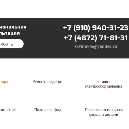
вы
Прайс-лист
Контакты
+7 (910) 940-31-23
иональная
льтация
+7 (4872) 71-81-31
исать
savinavto@yandex.ru
тора
Ремонт подвески
Ремонт
электрооборудования
уживание
Полировка фар
Порошковая покраска
дисков и деталей