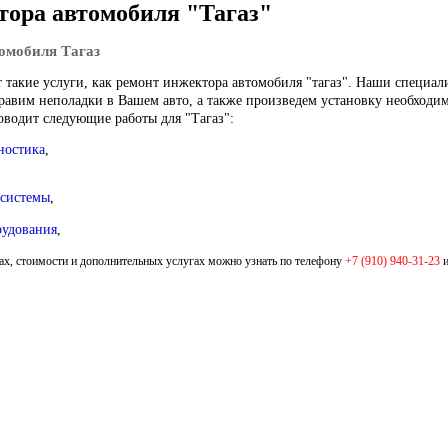
тора автомобиля "Тагаз"
омобиля Тагаз
 такие услуги, как
ремонт инжектора автомобиля "тагаз"
. Наши специал
равим неполадки в Вашем авто, а также произведем установку необходи
оводит следующие работы для "Тагаз":
ностика
,
 системы
,
рудования
,
, стоимости и дополнительных услугах можно узнать по телефону
+7 (910) 940-31-23
и