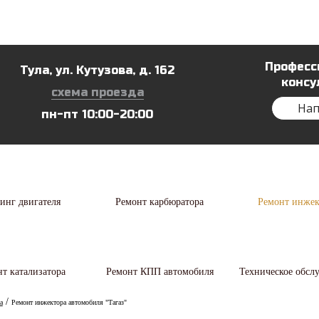
Автосервис
Пресс-центр
Отзы
Професс
Тула, ул. Кутузова, д. 162
консу
схема проезда
Нап
пн-пт 10:00-20:00
инг двигателя
Ремонт карбюратора
Ремонт инжек
т катализатора
Ремонт КПП автомобиля
Техническое обсл
/
а
Ремонт инжектора автомобиля "Тагаз"